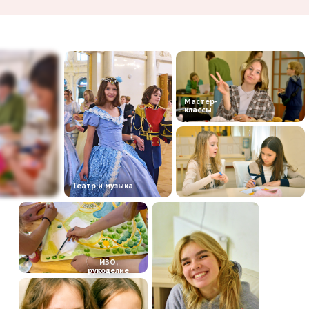
Мастер-
классы
Театр и музыка
ИЗО,
рукоделие