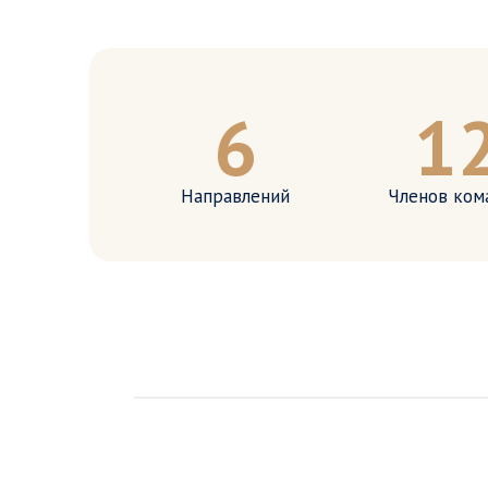
6
1
Это пространство, где ребёнок растёт в
заботе, игре и уважении к своему ритму.
Направлений
Членов ком